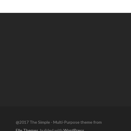
@2017 The Simple - Multi-Purpose theme from
Elle Themes
, builded with
WordPress