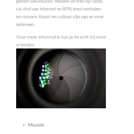
geniet van muziek, theater en film op radio,
cd, dvd van internet en 80% leest verhalen
en romans. Kunst en cultuur zijn van en voor
iedereen.
Voor meer informatie kun je terecht bij onze
vrienden.
Muziek