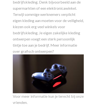
bedrijfskleding. Denk bijvoorbeeld aan de
supermarkten of een elektronicawinkel.
Terwijl sommige werknemers verplicht
eigen kleding aan moeten voor de veiligheid,
kiezen ook erg veel winkels voor
bedrijfskleding. Je eigen zakelijke kleding
ontwerpen voegt een sterk persoonlijk
tintje toe aan je bedrijf. Meer informatie
over grafisch ontwerpen?
Voor meer informatie kun je terecht bij onze
vrienden.